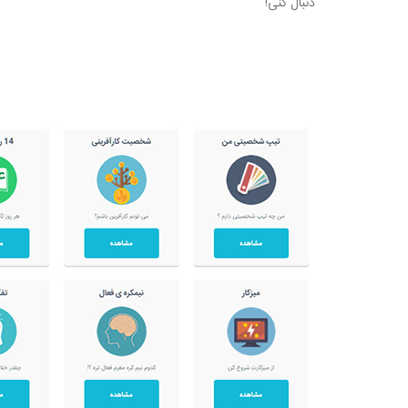
دنبال کنی‏‏!‏