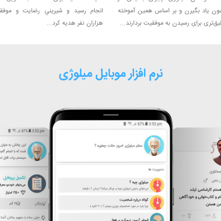
ون یاد بگیرن و بر اساس همین آموخته
انجام رسید و شیریني رضایت و موفق
ق‌تری برای رسیدن به موفقیت بردارند...‏
هزاران نفر هدیه کرد...‏
نرم افزار موبایل میلوژی